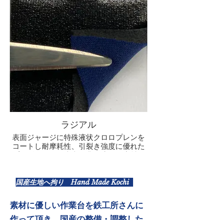
ラジアル
表面ジャージに特殊液状クロロプレンを
コートし耐摩耗性、引裂き強度に優れた
プロダイバーの水中作業に適した素材で
す。
私の私物スーツでは、こちらの3.5ミリを
使用してラジアルドライスーツとして冬
国産生地へ拘り Hand Made Kochi
場のダムや海でも受かっております。
素材に優しい作業台を鉄工所さんに
作って頂き、国産の整備・調整した