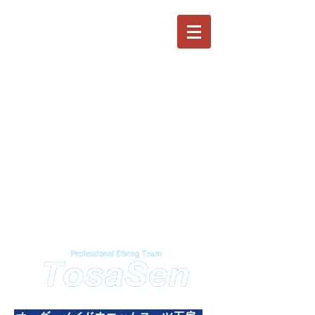
Professional Diving Team
​土佐潜水株式会社
潜水作業・潜水調査・ダイビング講習
お気軽にご相談下さい。
​自社オリジナルオーダーウエットスーツ・ドライス
ーツ製造・販売・修理工房