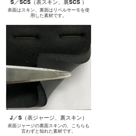
S／SCS（表スキン、裏SCS ）
表面はスキン、裏面はリペルサーモを使
用した素材です。
特徴はSCS素材（アルミと活性炭）をコ
ーティングしているため、パウダー等を
使用せずに脱着が容易な上にスキンの高
い保温力を併せ持っています。
私の私物は、6.5ミリ（ロクハン）のロン
グパンツにファスナー無しの被りタイプ
の物をドライスーツシーズン前後に使用
しています。
スキン・セルスキンから、こちらの素材
を使い始めた方のリピート率が、かなり
高い素材です。
J／S（表ジャージ、裏スキン）
表面ジャージの裏面スキンの、こちらも
言わずと知れた素材です。