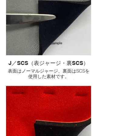
私も私物のWJスーツは、こちらの５ミリ
生地を使っています。
インストラクター業務時のワンピース、
作業時のロングジョンに前ファスナーと
２種類を夏に使い分けています。
J／SCS（表ジャージ・裏SCS）
表面はノーマルジャージ、裏面はSCSを
使用した素材です。
特徴はSCS素材（アルミと活性炭）をコ
ーティングしているため、パウダー等を
使用せずに脱着が容易な上にスキンの高
い保温力を併せ持っています。
私の私物は、5ミリのロングパンツにファ
スナー無しの被りタイプの物を春秋シー
ズンに使用しています。