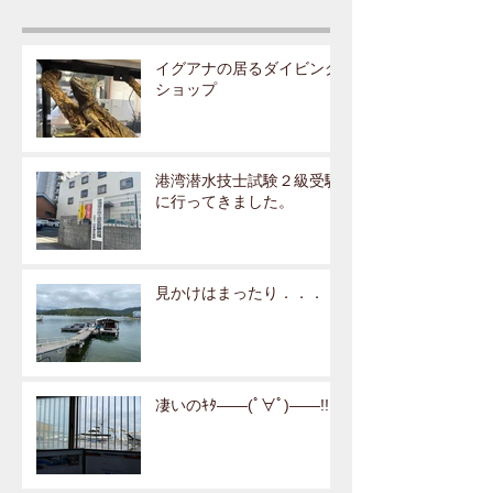
イグアナの居るダイビング
ショップ
港湾潜水技士試験２級受験
に行ってきました。
見かけはまったり．．．
凄いのｷﾀ――(ﾟ∀ﾟ)――!!