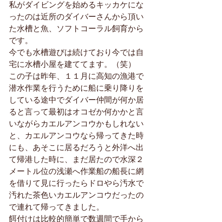
私がダイビングを始めるキッカケにな
ったのは近所のダイバーさんから頂い
た水槽と魚、ソフトコーラル飼育から
です。
今でも水槽遊びは続けており今では自
宅に水槽小屋を建ててます。（笑）
この子は昨年、１１月に高知の漁港で
潜水作業を行うために船に乗り降りを
している途中でダイバー仲間が何か居
ると言って最初はオコゼか何かかと言
いながらカエルアンコウかもしれない
と、カエルアンコウなら帰ってきた時
にも、あそこに居るだろうと外洋へ出
て帰港した時に、まだ居たので水深２
メートル位の浅瀬へ作業船の船長に網
を借りて見に行ったらドロやら汚水で
汚れた茶色いカエルアンコウだったの
で連れて帰ってきました。
餌付けは比較的簡単で数週間で手から