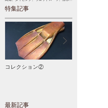
特集記事
コレクション②
コレクション
最新記事