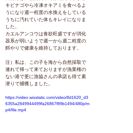
キビナゴやら冷凍オキアミを食べるよ
うになり週一程度の水換えをしている
うちに汚れていた体もキレイになりま
した。
カエルアンコウは食欲旺盛ですが消化
器系が弱いようで週一から週二程度の
餌やりで健康を維持しております。
注）私は、この子を海から自然採取で
連れて帰って来ておりますが漁業権の
ない港で更に漁協さんの承諾も得て素
潜りで捕獲しました。
https://video.wixstatic.com/video/8d1620_d3
6355a2849944499fa26867f89b1494/480p/m
p4/file.mp4