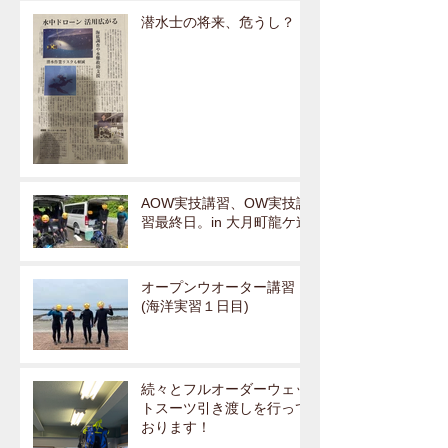
潜水士の将来、危うし？
AOW実技講習、OW実技講
習最終日。in 大月町龍ケ迫
オープンウオーター講習
(海洋実習１日目)
続々とフルオーダーウェッ
トスーツ引き渡しを行って
おります！