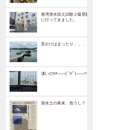
港湾潜水技士試験２級受験
に行ってきました。
見かけはまったり．．．
凄いのｷﾀ――(ﾟ∀ﾟ)――!!
潜水士の将来、危うし？