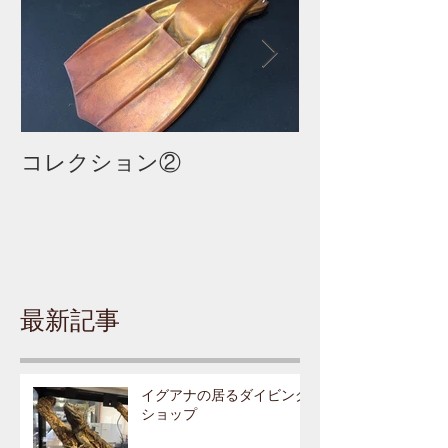
コレクション②
コレクション
最新記事
イグアナの居るダイビング
ショップ