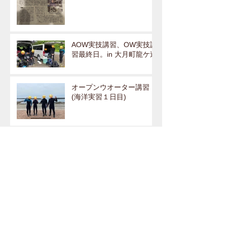
AOW実技講習、OW実技講
習最終日。in 大月町龍ケ迫
オープンウオーター講習
(海洋実習１日目)
続々とフルオーダーウェッ
トスーツ引き渡しを行って
おります！