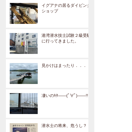
イグアナの居るダイビング
ショップ
港湾潜水技士試験２級受験
に行ってきました。
見かけはまったり．．．
凄いのｷﾀ――(ﾟ∀ﾟ)――!!
潜水士の将来、危うし？