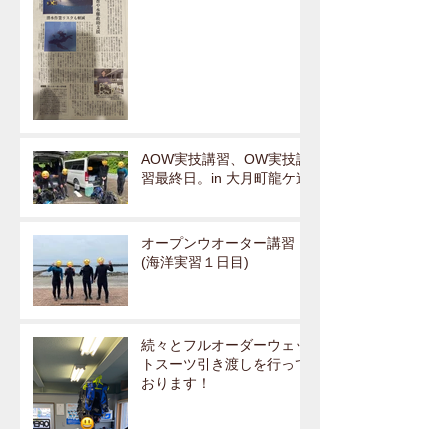
AOW実技講習、OW実技講
習最終日。in 大月町龍ケ迫
オープンウオーター講習
(海洋実習１日目)
続々とフルオーダーウェッ
トスーツ引き渡しを行って
おります！